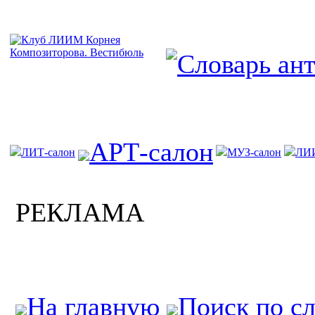
АРТ-салон
ЛИТ-салон
МУЗ-салон
ЛИ
РЕКЛАМА
На главную
Поиск по с