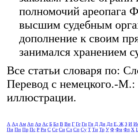
полномочий ареопага 
высшим судебным орга
дополнение к своим пр
занимался хранением су
Все статьи словаря по: С
Перевод с немецкого.-М.: 
иллюстрации.
А
Ад
Ам
Ап
Ар
Ас
Б
Бл
В
Ви
Г
Ге
Ги
Гн
Д
Ди
Дл
Е, Ж
З
И
И
Пи
Пн
Пр
Пс
Р
Ри
С
Се
Си
Сл
Сп
Су
Т
Ти
Тр
У
Ф
Фи
Фл
Х