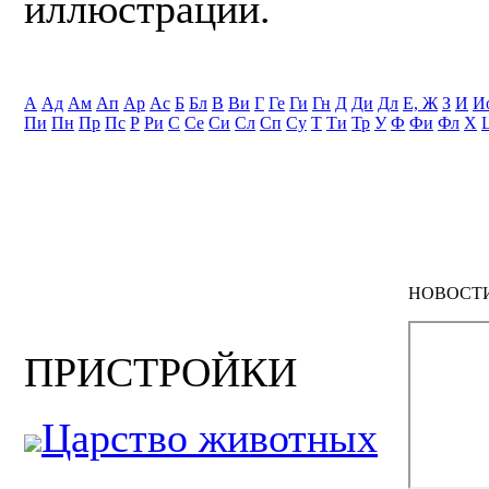
иллюстрации.
А
Ад
Ам
Ап
Ар
Ас
Б
Бл
В
Ви
Г
Ге
Ги
Гн
Д
Ди
Дл
Е, Ж
З
И
И
Пи
Пн
Пр
Пс
Р
Ри
С
Се
Си
Сл
Сп
Су
Т
Ти
Тр
У
Ф
Фи
Фл
Х
НОВОСТ
ПРИСТРОЙКИ
Царство животных