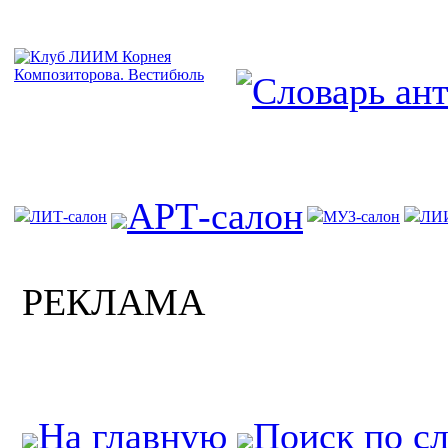
АРТ-салон
ЛИТ-салон
МУЗ-салон
ЛИ
РЕКЛАМА
На главную
Поиск по с