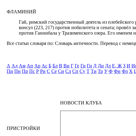
ФЛАМИНИЙ
Гай, римский государственный деятель из плебейского 
консул (223, 217) против нобилитета и сената; провёл з
против Ганнибала у Тразименского озера. Его именем 
Все статьи словаря по: Словарь античности. Перевод с немецк
А
Ад
Ам
Ап
Ар
Ас
Б
Бл
В
Ви
Г
Ге
Ги
Гн
Д
Ди
Дл
Е, Ж
З
И
И
Пи
Пн
Пр
Пс
Р
Ри
С
Се
Си
Сл
Сп
Су
Т
Ти
Тр
У
Ф
Фи
Фл
Х
НОВОСТИ КЛУБА
ПРИСТРОЙКИ