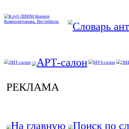
АРТ-салон
ЛИТ-салон
МУЗ-салон
ЛИ
РЕКЛАМА
На главную
Поиск по с