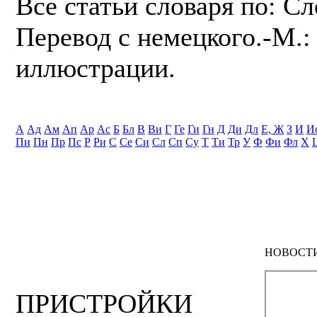
Все статьи словаря по: С
Перевод с немецкого.-М.: 
иллюстрации.
А
Ад
Ам
Ап
Ар
Ас
Б
Бл
В
Ви
Г
Ге
Ги
Гн
Д
Ди
Дл
Е, Ж
З
И
И
Пи
Пн
Пр
Пс
Р
Ри
С
Се
Си
Сл
Сп
Су
Т
Ти
Тр
У
Ф
Фи
Фл
Х
НОВОСТ
ПРИСТРОЙКИ