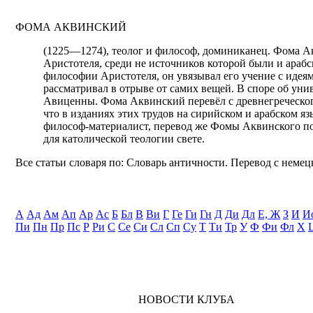
ФОМА АКВИНСКИЙ
(1225—1274), теолог и философ, доминиканец. Фома 
Аристотеля, среди не источников которой были и араб
философии Аристотеля, он увязывал его учение с иде
рассматривал в отрыве от самих вещей. В споре об ун
Авиценны. Фома Аквинский перевёл с древнегреческог
что в изданиях этих трудов на сирийском и арабском яз
философ-материалист, перевод же Фомы Аквинского по
для католической теологии свете.
Все статьи словаря по: Словарь античности. Перевод с немецк
А
Ад
Ам
Ап
Ар
Ас
Б
Бл
В
Ви
Г
Ге
Ги
Гн
Д
Ди
Дл
Е, Ж
З
И
И
Пи
Пн
Пр
Пс
Р
Ри
С
Се
Си
Сл
Сп
Су
Т
Ти
Тр
У
Ф
Фи
Фл
Х
НОВОСТИ КЛУБА