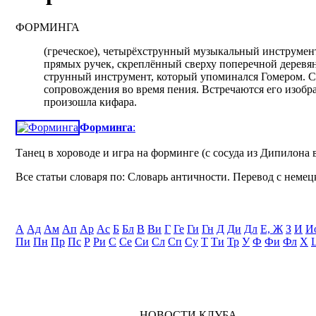
ФОРМИНГА
(греческое), четырёхструнный музыкальный инструмен
прямых ручек, скреплённый сверху поперечной дерев
струнный инструмент, который упоминался Гомером. С
сопровождения во время пения. Встречаются его изобр
произошла кифара.
Форминга
:
Танец в хороводе и игра на форминге (с сосуда из Дипилона 
Все статьи словаря по: Словарь античности. Перевод с немецк
А
Ад
Ам
Ап
Ар
Ас
Б
Бл
В
Ви
Г
Ге
Ги
Гн
Д
Ди
Дл
Е, Ж
З
И
И
Пи
Пн
Пр
Пс
Р
Ри
С
Се
Си
Сл
Сп
Су
Т
Ти
Тр
У
Ф
Фи
Фл
Х
НОВОСТИ КЛУБА