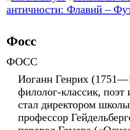
античности: Флавий – Фу
Фосс
ФОСС
Иоганн Генрих (1751—
филолог-классик, поэт 
стал директором школы 
профессор Гейдельбергс
перевод Гомера («Одисс