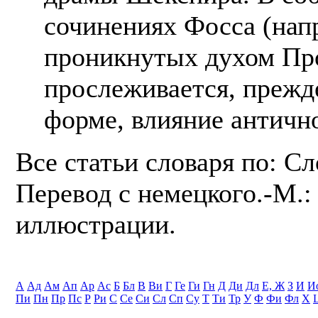
сочинениях Фосса (нап
проникнутых духом Пр
прослеживается, прежде
форме, влияние античн
Все статьи словаря по: С
Перевод с немецкого.-М.: 
иллюстрации.
А
Ад
Ам
Ап
Ар
Ас
Б
Бл
В
Ви
Г
Ге
Ги
Гн
Д
Ди
Дл
Е, Ж
З
И
И
Пи
Пн
Пр
Пс
Р
Ри
С
Се
Си
Сл
Сп
Су
Т
Ти
Тр
У
Ф
Фи
Фл
Х