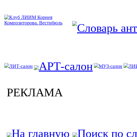
АРТ-салон
ЛИТ-салон
МУЗ-салон
ЛИ
РЕКЛАМА
На главную
Поиск по с