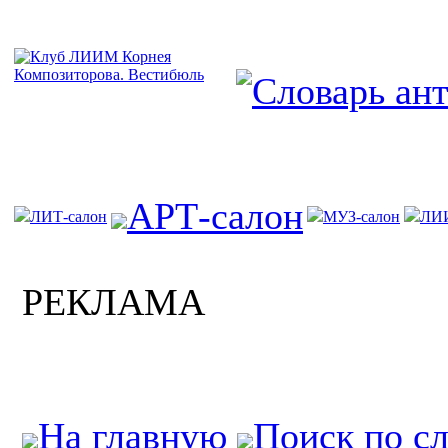
АРТ-салон
ЛИТ-салон
МУЗ-салон
ЛИ
РЕКЛАМА
На главную
Поиск по с