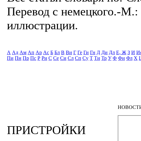
Перевод с немецкого.-М.: 
иллюстрации.
А
Ад
Ам
Ап
Ар
Ас
Б
Бл
В
Ви
Г
Ге
Ги
Гн
Д
Ди
Дл
Е, Ж
З
И
И
Пи
Пн
Пр
Пс
Р
Ри
С
Се
Си
Сл
Сп
Су
Т
Ти
Тр
У
Ф
Фи
Фл
Х
НОВОСТ
ПРИСТРОЙКИ