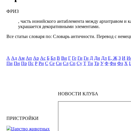
ФРИЗ
, часть ионийского антаблемента между архитравом и к
украшается декоративными элементами.
Все статьи словаря по: Словарь античности. Перевод с немецк
А
Ад
Ам
Ап
Ар
Ас
Б
Бл
В
Ви
Г
Ге
Ги
Гн
Д
Ди
Дл
Е, Ж
З
И
И
Пи
Пн
Пр
Пс
Р
Ри
С
Се
Си
Сл
Сп
Су
Т
Ти
Тр
У
Ф
Фи
Фл
Х
НОВОСТИ КЛУБА
ПРИСТРОЙКИ
Царство животных