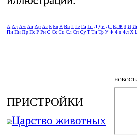
А
Ад
Ам
Ап
Ар
Ас
Б
Бл
В
Ви
Г
Ге
Ги
Гн
Д
Ди
Дл
Е, Ж
З
И
И
Пи
Пн
Пр
Пс
Р
Ри
С
Се
Си
Сл
Сп
Су
Т
Ти
Тр
У
Ф
Фи
Фл
Х
НОВОСТ
ПРИСТРОЙКИ
Царство животных