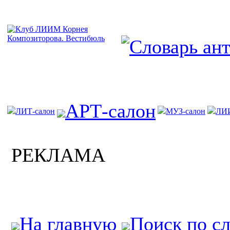
АРТ-салон
ЛИТ-салон
МУЗ-салон
ЛИ
РЕКЛАМА
На главную
Поиск по с