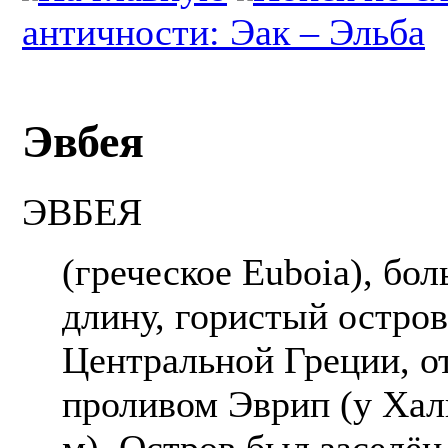
античности: Эак – Эльба
Эвбея
ЭВБЕЯ
(греческое Euboia), бо
длину, гористый остров
Центральной Греции, о
проливом Эврип (у Хал
м). Остров был заселё