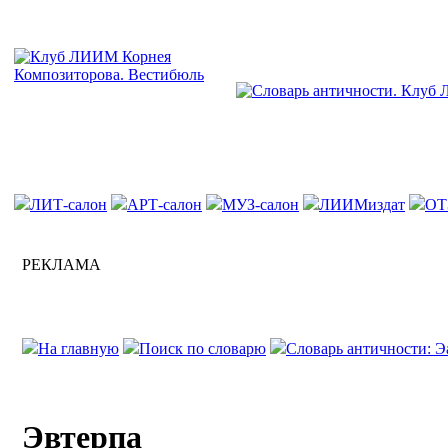
ЛИТ-салон
АРТ-салон
МУЗ-салон
ЛИИМиздат
ОТ
РЕКЛАМА
На главную
Поиск по словарю
Словарь античности: Э
Эвтерпа