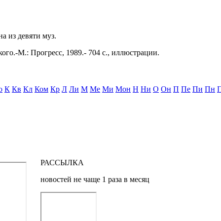
на из девяти муз.
ого.-М.: Прогресс, 1989.- 704 с., иллюстрации.
о
К
Кв
Кл
Ком
Кр
Л
Ли
М
Ме
Ми
Мон
Н
Ни
О
Он
П
Пе
Пи
Пн
РАССЫЛКА
новостей не чаще 1 раза в месяц