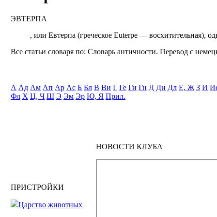
ЭВТЕРПА
, или Евтерпа (греческое Euterpe — восхитительная), од
Все статьи словаря по: Словарь античности. Перевод с немецк
А
Ад
Ам
Ап
Ар
Ас
Б
Бл
В
Ви
Г
Ге
Ги
Гн
Д
Ди
Дл
Е, Ж
З
И
И
Фл
Х
Ц, Ч
Ш
Э
Эм
Эр
Ю, Я
Прил.
НОВОСТИ КЛУБА
ПРИСТРОЙКИ
Царство животных