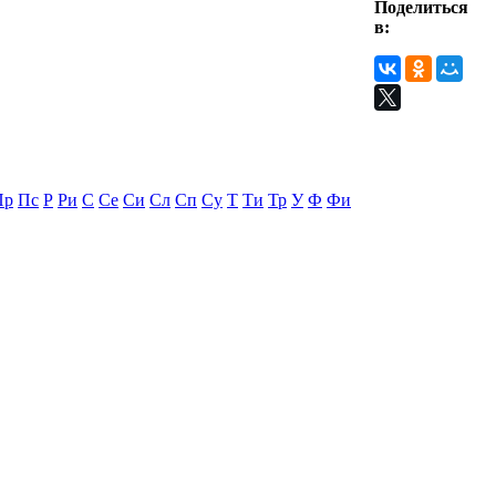
Поделиться
в:
Пр
Пс
Р
Ри
С
Се
Си
Сл
Сп
Су
Т
Ти
Тр
У
Ф
Фи