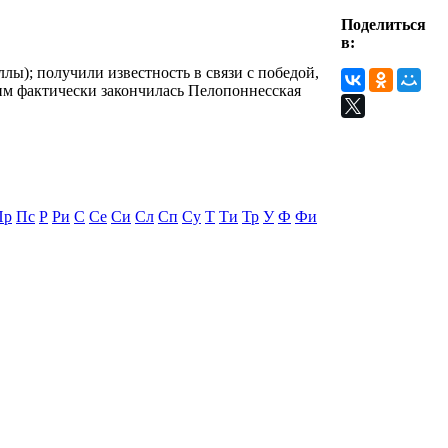
Поделиться
в:
ллы); получили известность в связи с победой,
им фактически закончилась Пелопоннесская
Пр
Пс
Р
Ри
С
Се
Си
Сл
Сп
Су
Т
Ти
Тр
У
Ф
Фи