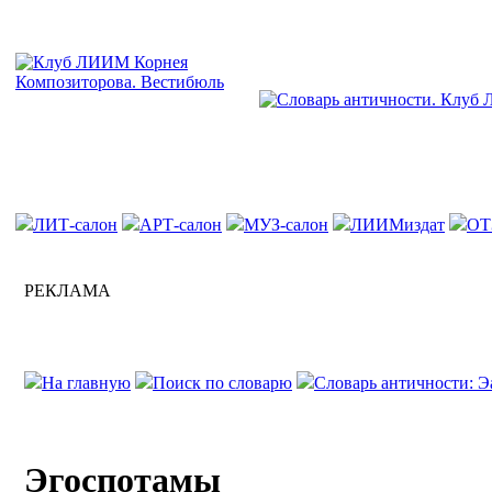
ЛИТ-салон
АРТ-салон
МУЗ-салон
ЛИИМиздат
ОТ
РЕКЛАМА
На главную
Поиск по словарю
Словарь античности: Э
Эгоспотамы