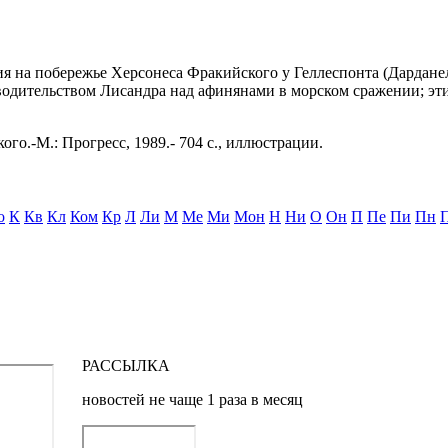
ания на побережье Херсонеса Фракийского у Геллеспонта (Дардане
водительством Лисандра над афинянами в морском сражении; эт
ого.-М.: Прогресс, 1989.- 704 с., иллюстрации.
о
К
Кв
Кл
Ком
Кр
Л
Ли
М
Ме
Ми
Мон
Н
Ни
О
Он
П
Пе
Пи
Пн
РАССЫЛКА
новостей не чаще 1 раза в месяц