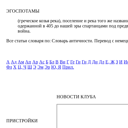
ЭГОСПОТАМЫ
(греческое козья река), поселение и река того же назв
одержанной в 405 до нашей эры спартанцами под пред
война.
Все статьи словаря по: Словарь античности. Перевод с немецк
А
Ад
Ам
Ап
Ар
Ас
Б
Бл
В
Ви
Г
Ге
Ги
Гн
Д
Ди
Дл
Е, Ж
З
И
И
Фл
Х
Ц, Ч
Ш
Э
Эм
Эр
Ю, Я
Прил.
НОВОСТИ КЛУБА
ПРИСТРОЙКИ