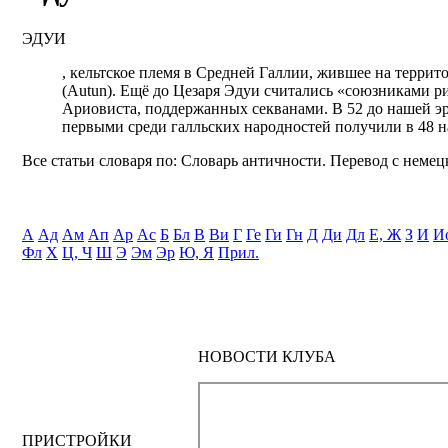
ЭДУИ
, кельтское племя в Средней Галлии, жившее на терри
(Autun). Ещё до Цезаря Эдуи считались «союзниками р
Ариовиста, поддержанных секванами. В 52 до нашей э
первыми среди галльских народностей получили в 48 н
Все статьи словаря по: Словарь античности. Перевод с немецк
А
Ад
Ам
Ап
Ар
Ас
Б
Бл
В
Ви
Г
Ге
Ги
Гн
Д
Ди
Дл
Е, Ж
З
И
И
Фл
Х
Ц, Ч
Ш
Э
Эм
Эр
Ю, Я
Прил.
НОВОСТИ КЛУБА
ПРИСТРОЙКИ