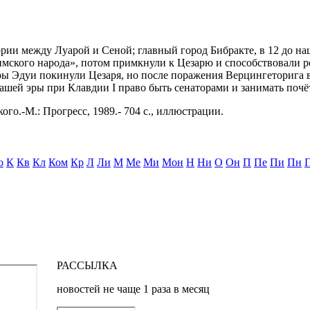
тории между Луарой и Сеной; главный город Бибракте, в 12 до 
имского народа», потом примкнули к Цезарю и способствовали 
ры Эдуи покинули Цезаря, но после поражения Верцингеторига 
ашей эры при Клавдии I право быть сенаторами и занимать почё
ого.-М.: Прогресс, 1989.- 704 с., иллюстрации.
о
К
Кв
Кл
Ком
Кр
Л
Ли
М
Ме
Ми
Мон
Н
Ни
О
Он
П
Пе
Пи
Пн
РАССЫЛКА
новостей не чаще 1 раза в месяц