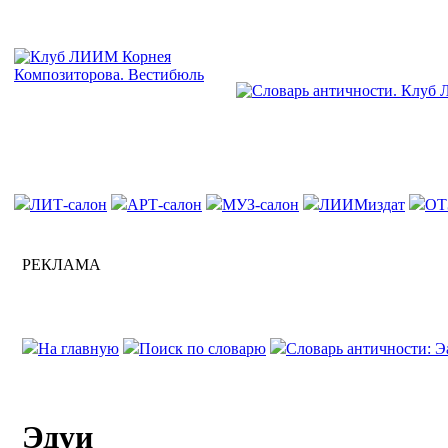
ЛИТ-салон
АРТ-салон
МУЗ-салон
ЛИИМиздат
ОТ
РЕКЛАМА
На главную
Поиск по словарю
Словарь античности: Э
Эдуи