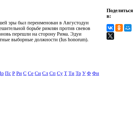
Поделиться
в:
нашей эры был переименован в Августодун
решительной борьбе римлян против свевов
вновь перешли на сторону Рима. Эдуи
тные выборные должности (Ius honorum).
Пр
Пс
Р
Ри
С
Се
Си
Сл
Сп
Су
Т
Ти
Тр
У
Ф
Фи