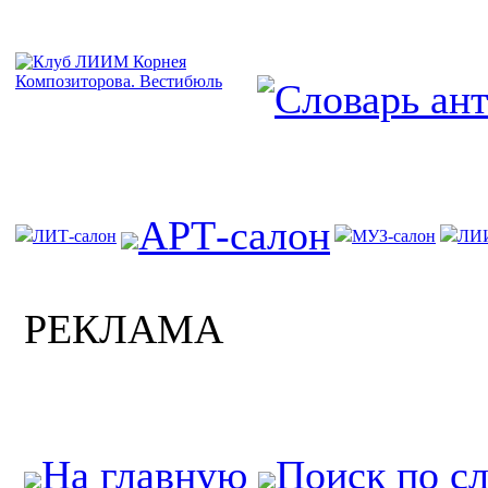
АРТ-салон
ЛИТ-салон
МУЗ-салон
ЛИ
РЕКЛАМА
На главную
Поиск по с