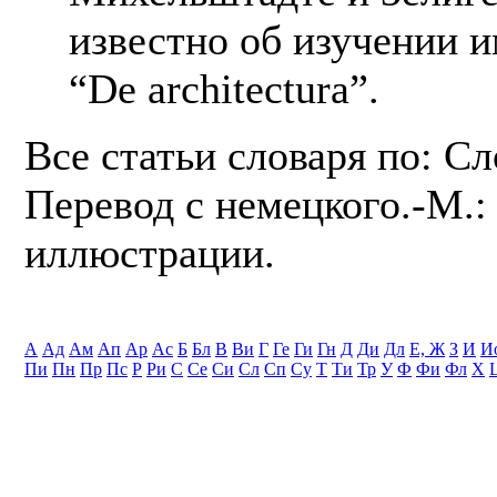
известно об изучении 
“De architectura”.
Все статьи словаря по: С
Перевод с немецкого.-М.: 
иллюстрации.
А
Ад
Ам
Ап
Ар
Ас
Б
Бл
В
Ви
Г
Ге
Ги
Гн
Д
Ди
Дл
Е, Ж
З
И
И
Пи
Пн
Пр
Пс
Р
Ри
С
Се
Си
Сл
Сп
Су
Т
Ти
Тр
У
Ф
Фи
Фл
Х