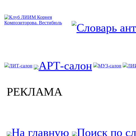
АРТ-салон
ЛИТ-салон
МУЗ-салон
ЛИ
РЕКЛАМА
На главную
Поиск по с