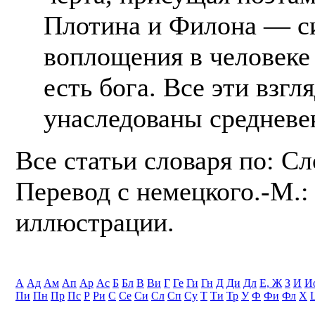
Плотина и Филона — с
воплощения в человеке
есть бога. Все эти взг
унаследованы средневе
Все статьи словаря по: С
Перевод с немецкого.-М.: 
иллюстрации.
А
Ад
Ам
Ап
Ар
Ас
Б
Бл
В
Ви
Г
Ге
Ги
Гн
Д
Ди
Дл
Е, Ж
З
И
И
Пи
Пн
Пр
Пс
Р
Ри
С
Се
Си
Сл
Сп
Су
Т
Ти
Тр
У
Ф
Фи
Фл
Х