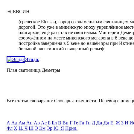
ЭЛЕВСИН
(греческое Eleusis), город со знаменитым святилищем 
дорогой. Это уже в микенскую эпоху укреплённое мес
олигархов, ещё раз став независимым. Мистерии Демет
сооружённом на месте микенского мегарона в 6 веке д
постройка завершена в 5 веке до нашей эры при Иктин
большой элевсинский священный рельеф.
Эгида
:
План святилища Деметры
Все статьи словаря по: Словарь античности. Перевод с немецк
А
Ад
Ам
Ап
Ар
Ас
Б
Бл
В
Ви
Г
Ге
Ги
Гн
Д
Ди
Дл
Е, Ж
З
И
И
Фл
Х
Ц, Ч
Ш
Э
Эм
Эр
Ю, Я
Прил.