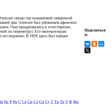
 Элевсин связан так называемой священной
о нашей эры Элевсин был убежищем афинских
льта. Они праздновались в телестерионе,
Поделиться
ний по периметру). Его окончательная
в:
 исследовано. В 1859 здесь был найден
Пр
Пс
Р
Ри
С
Се
Си
Сл
Сп
Су
Т
Ти
Тр
У
Ф
Фи