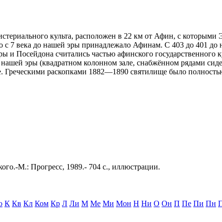
мистериального культа, расположен в 22 км от Афин, с которыми
то с 7 века до нашей эры принадлежало Афинам. С 403 до 401 д
ры и Посейдона считались частью афинского государственного ку
о нашей эры (квадратном колонном зале, снабжённом рядами сиде
е. Греческими раскопками 1882—1890 святилище было полностью
ого.-М.: Прогресс, 1989.- 704 с., иллюстрации.
о
К
Кв
Кл
Ком
Кр
Л
Ли
М
Ме
Ми
Мон
Н
Ни
О
Он
П
Пе
Пи
Пн