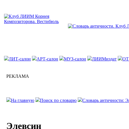
ЛИТ-салон
АРТ-салон
МУЗ-салон
ЛИИМиздат
ОТ
РЕКЛАМА
На главную
Поиск по словарю
Словарь античности: Э
Элевсин