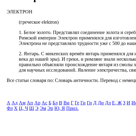
ЭЛЕКТРОН
(греческое elektron)
1. Белое золото. Представлял соединение золота и се
Римской империи Электрон применялся для изготовлени
Электрона не представляло трудности уже с 500 до наш
2. Янтарь. С микенских времён янтарь применялся для 
века до нашей эры). И греки, и римляне знали несколь
правильно объясняли происхождение янтаря из смолы хв
для научных исследований. Явление электричества, свя
Все статьи словаря по: Словарь античности. Перевод с немецк
А
Ад
Ам
Ап
Ар
Ас
Б
Бл
В
Ви
Г
Ге
Ги
Гн
Д
Ди
Дл
Е, Ж
З
И
И
Фл
Х
Ц, Ч
Ш
Э
Эм
Эр
Ю, Я
Прил.