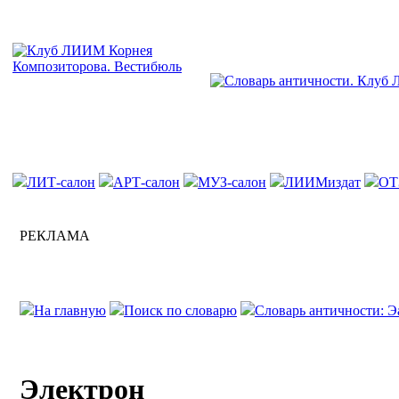
ЛИТ-салон
АРТ-салон
МУЗ-салон
ЛИИМиздат
ОТ
РЕКЛАМА
На главную
Поиск по словарю
Словарь античности: Э
Электрон