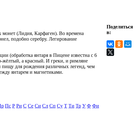
Поделиться
в:
 монет (Лидия, Карфаген). Во времена
нел, подобно серебру. Легирование
ции (обработка янтаря в Пицене известна с 6
о-жёлтый, а красный. И греки, и римляне
ал пищу для рождения различных легенд, чем
между янтарем и магнетиками.
Пр
Пс
Р
Ри
С
Се
Си
Сл
Сп
Су
Т
Ти
Тр
У
Ф
Фи