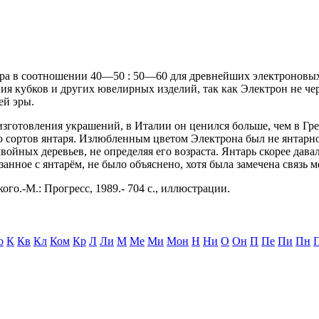
ребра в соотношении 40—50 : 50—60 для древнейших электроновых
я кубков и других ювелирных изделий, так как Электрон не чер
ей эры.
изготовления украшений, в Италии он ценился больше, чем в Гре
ко сортов янтаря. Излюбленным цветом Электрона был не янтарн
ойных деревьев, не определяя его возраста. Янтарь скорее дав
занное с янтарём, не было объяснено, хотя была замечена связь 
ого.-М.: Прогресс, 1989.- 704 с., иллюстрации.
о
К
Кв
Кл
Ком
Кр
Л
Ли
М
Ме
Ми
Мон
Н
Ни
О
Он
П
Пе
Пи
Пн