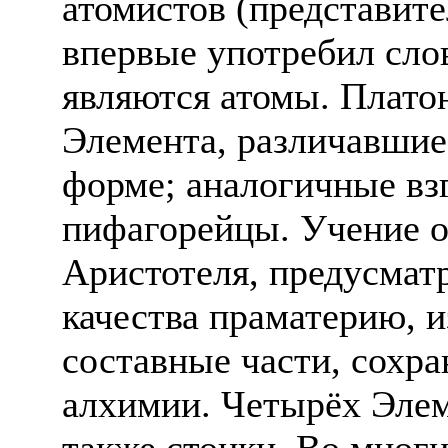
атомистов (представит
впервые употребил сло
являются атомы. Плато
Элемента, различавшие
форме; аналогичные вз
пифагорейцы. Учение 
Аристотеля, предусма
качества праматерию, и
составные части, сохра
алхимии. Четырёх Эле
также стоики. Во мног