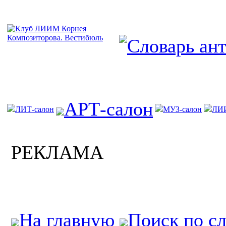
АРТ-салон
ЛИТ-салон
МУЗ-салон
ЛИ
РЕКЛАМА
На главную
Поиск по с