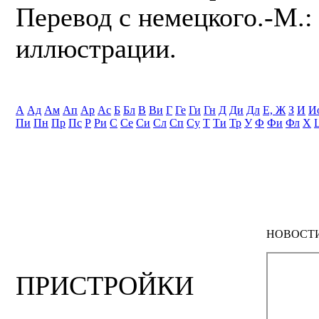
Перевод с немецкого.-М.: 
иллюстрации.
А
Ад
Ам
Ап
Ар
Ас
Б
Бл
В
Ви
Г
Ге
Ги
Гн
Д
Ди
Дл
Е, Ж
З
И
И
Пи
Пн
Пр
Пс
Р
Ри
С
Се
Си
Сл
Сп
Су
Т
Ти
Тр
У
Ф
Фи
Фл
Х
НОВОСТ
ПРИСТРОЙКИ