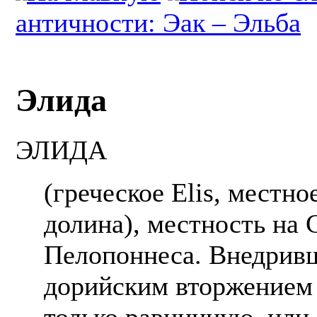
античности: Эак – Эльба
Элида
ЭЛИДА
(греческое Elis, местн
долина), местность на 
Пелопоннеса. Внедривш
дорийским вторжением 
только равнинную, или 