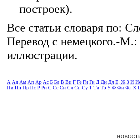
построек).
Все статьи словаря по: С
Перевод с немецкого.-М.: 
иллюстрации.
А
Ад
Ам
Ап
Ар
Ас
Б
Бл
В
Ви
Г
Ге
Ги
Гн
Д
Ди
Дл
Е, Ж
З
И
И
Пи
Пн
Пр
Пс
Р
Ри
С
Се
Си
Сл
Сп
Су
Т
Ти
Тр
У
Ф
Фи
Фл
Х
НОВОСТ