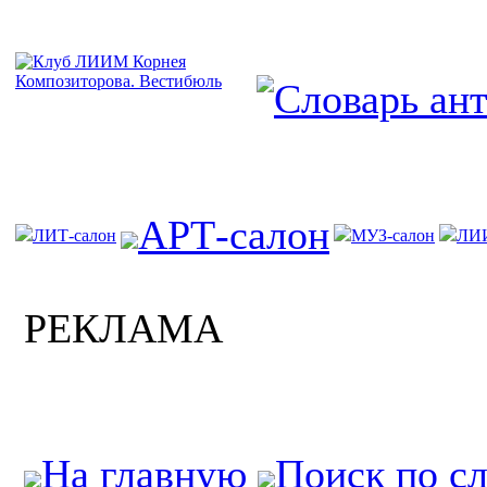
АРТ-салон
ЛИТ-салон
МУЗ-салон
ЛИ
РЕКЛАМА
На главную
Поиск по с