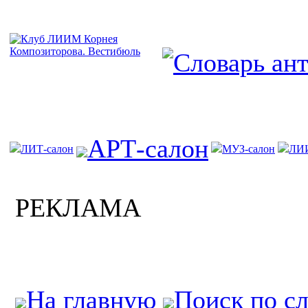
АРТ-салон
ЛИТ-салон
МУЗ-салон
ЛИ
РЕКЛАМА
На главную
Поиск по с