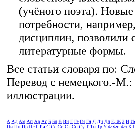
(учёного поэта). Новы
потребности, например
дисциплин, позволили 
литературные формы.
Все статьи словаря по: С
Перевод с немецкого.-М.: 
иллюстрации.
А
Ад
Ам
Ап
Ар
Ас
Б
Бл
В
Ви
Г
Ге
Ги
Гн
Д
Ди
Дл
Е, Ж
З
И
И
Пи
Пн
Пр
Пс
Р
Ри
С
Се
Си
Сл
Сп
Су
Т
Ти
Тр
У
Ф
Фи
Фл
Х