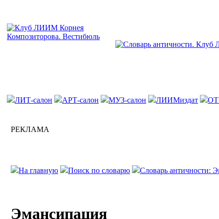
ЛИТ-салон
АРТ-салон
МУЗ-салон
ЛИИМиздат
ОТ
РЕКЛАМА
На главную
Поиск по словарю
Словарь античности: Э
Эмансипация