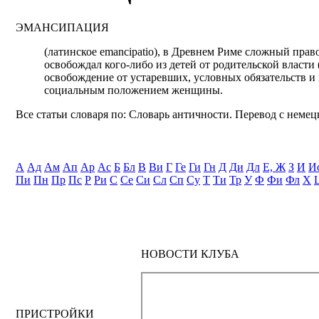
ЭМАНСИПАЦИЯ
(латинское emancipatio), в Древнем Риме сложный прав
освобождал кого-либо из детей от родительской власт
освобождение от устаревших, условных обязательств и 
социальным положением женщины.
Все статьи словаря по: Словарь античности. Перевод с немецк
А
Ад
Ам
Ап
Ар
Ас
Б
Бл
В
Ви
Г
Ге
Ги
Гн
Д
Ди
Дл
Е, Ж
З
И
И
Пи
Пн
Пр
Пс
Р
Ри
С
Се
Си
Сл
Сп
Су
Т
Ти
Тр
У
Ф
Фи
Фл
Х
НОВОСТИ КЛУБА
ПРИСТРОЙКИ