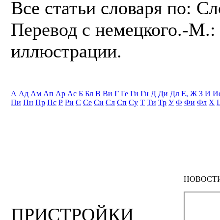
Все статьи словаря по: С
Перевод с немецкого.-М.: 
иллюстрации.
А
Ад
Ам
Ап
Ар
Ас
Б
Бл
В
Ви
Г
Ге
Ги
Гн
Д
Ди
Дл
Е, Ж
З
И
И
Пи
Пн
Пр
Пс
Р
Ри
С
Се
Си
Сл
Сп
Су
Т
Ти
Тр
У
Ф
Фи
Фл
Х
НОВОСТ
ПРИСТРОЙКИ