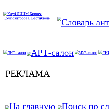
АРТ-салон
ЛИТ-салон
МУЗ-салон
ЛИ
РЕКЛАМА
На главную
Поиск по с