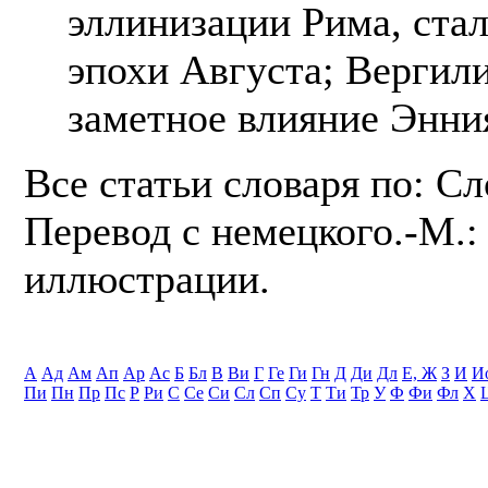
эллинизации Рима, стал
эпохи Августа; Вергил
заметное влияние Энни
Все статьи словаря по: С
Перевод с немецкого.-М.: 
иллюстрации.
А
Ад
Ам
Ап
Ар
Ас
Б
Бл
В
Ви
Г
Ге
Ги
Гн
Д
Ди
Дл
Е, Ж
З
И
И
Пи
Пн
Пр
Пс
Р
Ри
С
Се
Си
Сл
Сп
Су
Т
Ти
Тр
У
Ф
Фи
Фл
Х