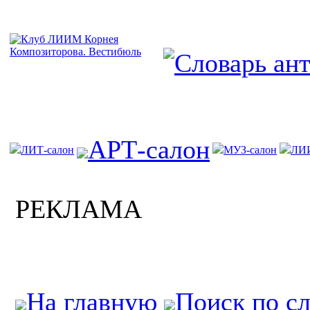
АРТ-салон
ЛИТ-салон
МУЗ-салон
ЛИ
РЕКЛАМА
На главную
Поиск по с