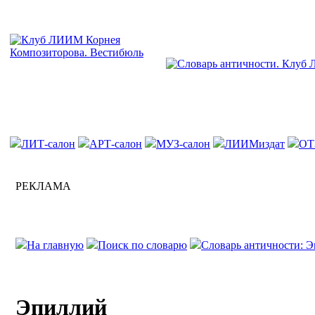
ЛИТ-салон
АРТ-салон
МУЗ-салон
ЛИИМиздат
ОТ
РЕКЛАМА
На главную
Поиск по словарю
Словарь античности: Э
Эпиллий