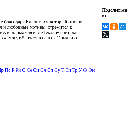
Поделиться
в:
те благодаря Каллимаху, который отверг
л и любовные мотивы, стремится к
е; каллимаховская «Гекала» считалась
зах», могут быть отнесены к Эпиллию.
Пр
Пс
Р
Ри
С
Се
Си
Сл
Сп
Су
Т
Ти
Тр
У
Ф
Фи