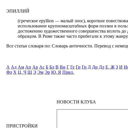
ЭПИЛЛИЙ
(греческое epyllion — малый эпос), короткие повество
использование крупномасштабных форм поэзии в поль
достижению художественного совершенства вплоть до д
образцом. В Риме также часто прибегали к этому жанр
Все статьи словаря по: Словарь античности. Перевод с немецк
А
Ад
Ам
Ап
Ар
Ас
Б
Бл
В
Ви
Г
Ге
Ги
Гн
Д
Ди
Дл
Е, Ж
З
И
И
Фл
Х
Ц, Ч
Ш
Э
Эм
Эр
Ю, Я
Прил.
НОВОСТИ КЛУБА
ПРИСТРОЙКИ