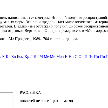
вания, написанные гекзаметром. Эпиллий получил распространяй
зу малых форм. Эпиллий предпочитает мифологический материа
еталей. В эллинизме этот жанр получил широкое распространени
у. Ряд отрывков Вергилия и Овидия, прежде всего в «Метаморфо
ого.-М.: Прогресс, 1989.- 704 с., иллюстрации.
о
К
Кв
Кл
Ком
Кр
Л
Ли
М
Ме
Ми
Мон
Н
Ни
О
Он
П
Пе
Пи
Пн
РАССЫЛКА
новостей не чаще 1 раза в месяц