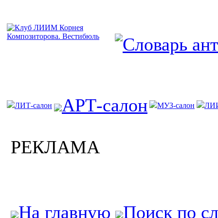
АРТ-салон
ЛИТ-салон
МУЗ-салон
ЛИ
РЕКЛАМА
На главную
Поиск по с