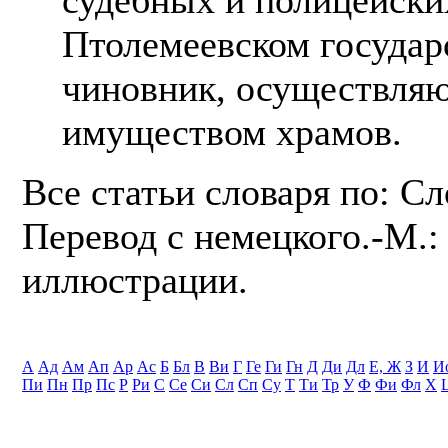
Птолемеевском государ
чиновник, осуществляю
имуществом храмов.
Все статьи словаря по: С
Перевод с немецкого.-М.: 
иллюстрации.
А
Ад
Ам
Ап
Ар
Ас
Б
Бл
В
Ви
Г
Ге
Ги
Гн
Д
Ди
Дл
Е, Ж
З
И
И
Пи
Пн
Пр
Пс
Р
Ри
С
Се
Си
Сл
Сп
Су
Т
Ти
Тр
У
Ф
Фи
Фл
Х