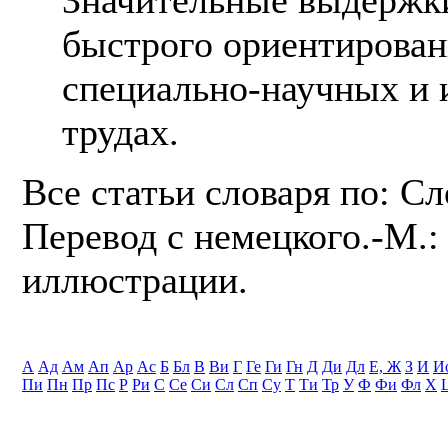
быстрого ориентирован
специально-научных и 
трудах.
Все статьи словаря по: С
Перевод с немецкого.-М.: 
иллюстрации.
А
Ад
Ам
Ап
Ар
Ас
Б
Бл
В
Ви
Г
Ге
Ги
Гн
Д
Ди
Дл
Е, Ж
З
И
И
Пи
Пн
Пр
Пс
Р
Ри
С
Се
Си
Сл
Сп
Су
Т
Ти
Тр
У
Ф
Фи
Фл
Х