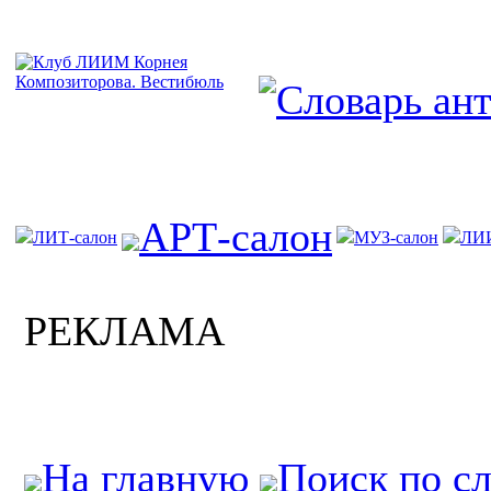
АРТ-салон
ЛИТ-салон
МУЗ-салон
ЛИ
РЕКЛАМА
На главную
Поиск по с